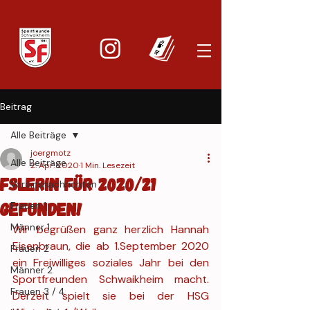
Beitrag
Alle Beiträge
joergmotz
Alle Beiträge
2. Apr. 2020
1 Min. Lesezeit
FSLerin für 2020/21
Vereinsnachrichten
gefunden!
Frauen 1
Männer 1
Wir begrüßen ganz herzlich Hannah 
Eisenbraun, die ab 1.September 2020 
Frauen 2
ein Freiwilliges soziales Jahr bei den 
Männer 2
Sportfreunden Schwaikheim macht. 
Frauen 3 / 4
Derzeit spielt sie bei der HSG 