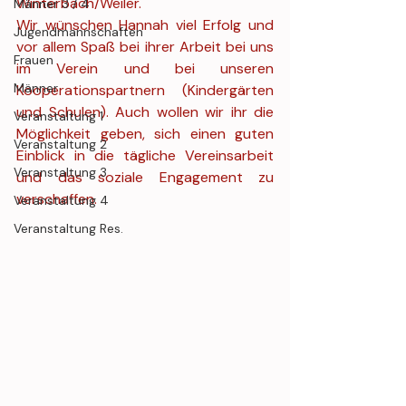
Winterbach/Weiler.
Männer 3 / 4
Wir wünschen Hannah viel Erfolg und 
Jugendmannschaften
vor allem Spaß bei ihrer Arbeit bei uns 
Frauen
im Verein und bei unseren 
Männer
Kooperationspartnern (Kindergärten 
und Schulen). Auch wollen wir ihr die 
Veranstaltung 1
Möglichkeit geben, sich einen guten 
Veranstaltung 2
Einblick in die tägliche Vereinsarbeit 
Veranstaltung 3
und das soziale Engagement zu 
verschaffen.
Veranstaltung 4
Veranstaltung Res.