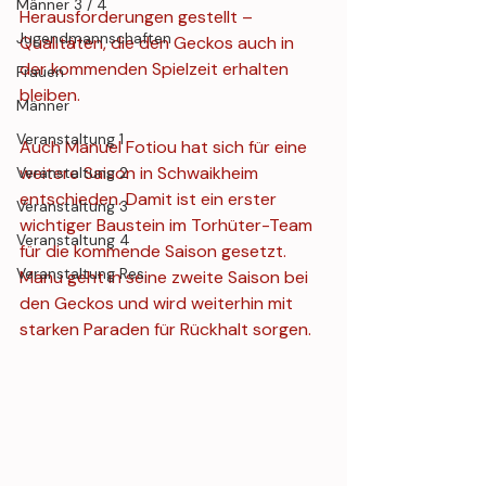
Männer 3 / 4
Herausforderungen gestellt – 
Jugendmannschaften
Qualitäten, die den Geckos auch in 
der kommenden Spielzeit erhalten 
Frauen
bleiben.
Männer
Veranstaltung 1
Auch Manuel Fotiou hat sich für eine 
weitere Saison in Schwaikheim 
Veranstaltung 2
entschieden. Damit ist ein erster 
Veranstaltung 3
wichtiger Baustein im Torhüter-Team 
Veranstaltung 4
für die kommende Saison gesetzt. 
Veranstaltung Res.
Manu geht in seine zweite Saison bei 
den Geckos und wird weiterhin mit 
starken Paraden für Rückhalt sorgen.