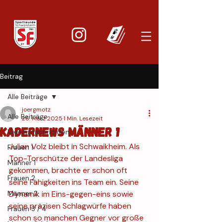
Beitrag
Alle Beiträge
joergmotz
Alle Beiträge
26. März 2025
1 Min. Lesezeit
Kadernews Männer 1
Vereinsnachrichten
Julian Volz bleibt in Schwaikheim. Als 
Frauen 1
Top-Torschütze der Landesliga 
Männer 1
gekommen, brachte er schon oft 
Frauen 2
seine Fähigkeiten ins Team ein. Seine 
Männer 2
Dynamik im Eins-gegen-eins sowie 
seine präzisen Schlagwürfe haben 
Frauen 3 / 4
schon so manchen Gegner vor große 