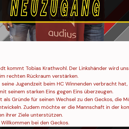
t kommt Tobias Krathwohl. Der Linkshänder wird uns 
m rechten Rückraum verstärken.
r seine Jugendzeit beim HC Winnenden verbracht hat, 
 mit seinem starken Eins gegen Eins überzeugen.
t als Gründe für seinen Wechsel zu den Geckos, die Mö
entwickeln. Zudem möchte er die Mannschaft in der 
n ihrer Ziele unterstützen.
ch Willkommen bei den Geckos.