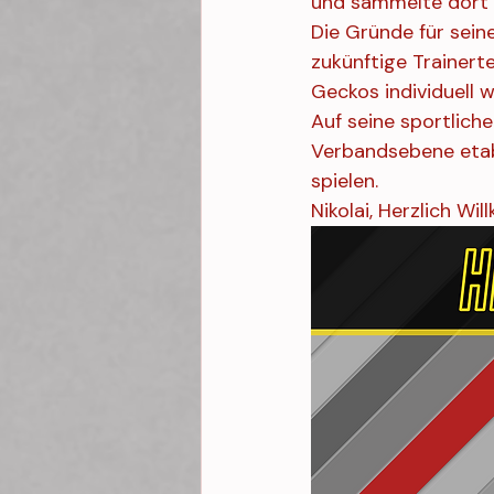
und sammelte dort 
Die Gründe für sein
zukünftige Trainerte
Geckos individuell w
Auf seine sportlich
Verbandsebene etab
spielen.
Nikolai, Herzlich W