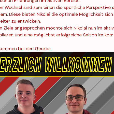
schon Erfahrungen im aktiven Bereich.
en Wechsel sind zum einen die sportliche Perspektive 
am. Diese bieten Nikolai die optimale Möglichkeit sich 
eiter zu entwickeln.
en Ziele angesprochen möchte sich Nikolai nun im aktiv
lieren und eine möglichst erfolgreiche Saison im ko
illkommen bei den Geckos.