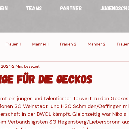
EIN
TEAMS
PARTNER
JUGENDSCH
Frauen 1
Männer 1
Frauen 2
Männer 2
Frauen
. 2024
2 Min. Lesezeit
n
Männer
Veranstaltung 1
Veranstaltung 2
Veran
ge für die Geckos
g Res.
mmt ein junger und talentierter Torwart zu den Geckos.
ationen SG Weinstadt  und HSC Schmiden/Oeffingen mi
terschaft in der BWOL kämpft. Gleichzeitig war Nikolai
eim Verbandsligisten SG Hegensberg/Liebersbronn au