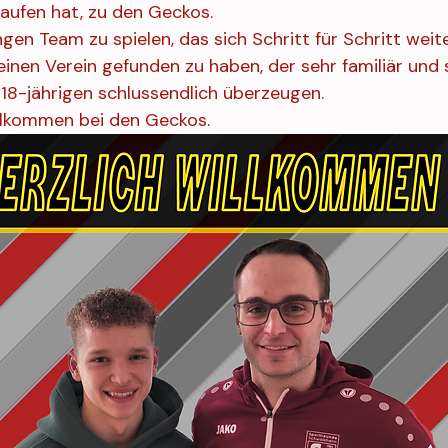
laufen hat, zu den Geckos.
ngen Team zu spielen, das sich Schritt für Schritt weit
einen Verein gefunden zu haben, der sehr familiär und
 18-jährigen schlussendlich überzeugen.
illkommen bei den Geckos.