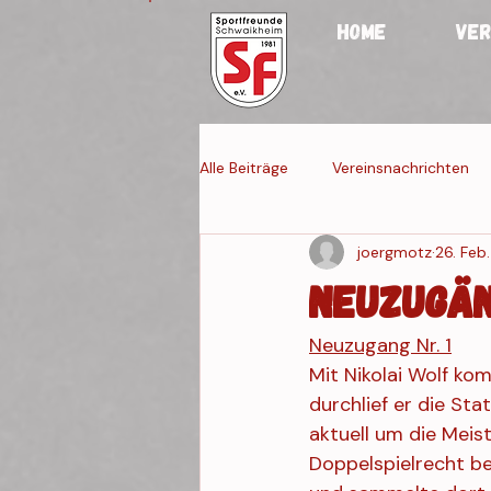
HOME
VER
Alle Beiträge
Vereinsnachrichten
joergmotz
26. Feb
Jugendmannschaften
Fraue
Neuzugän
Neuzugang Nr. 1
Veranstaltung 4
Veranstaltun
Mit Nikolai Wolf ko
durchlief er die St
aktuell um die Meis
Doppelspielrecht b