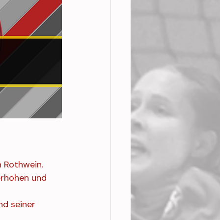
 Rothwein.
erhöhen und 
nd seiner 