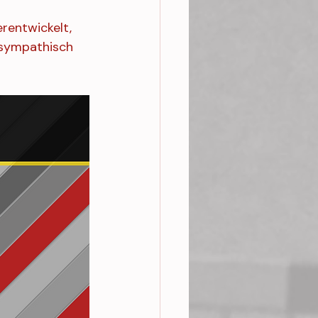
erentwickelt, 
 sympathisch 