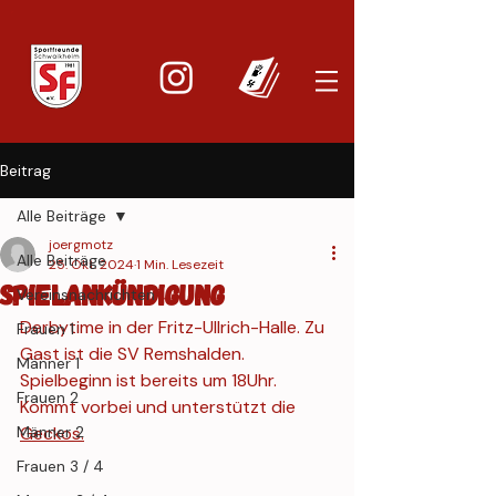
Beitrag
Alle Beiträge
joergmotz
Alle Beiträge
25. Okt. 2024
1 Min. Lesezeit
Spielankündigung
Vereinsnachrichten
Derbytime in der Fritz-Ullrich-Halle. Zu 
Frauen 1
Gast ist die SV Remshalden.
Männer 1
Spielbeginn ist bereits um 18Uhr. 
Frauen 2
Kommt vorbei und unterstützt die 
Männer 2
Geckos.
Frauen 3 / 4