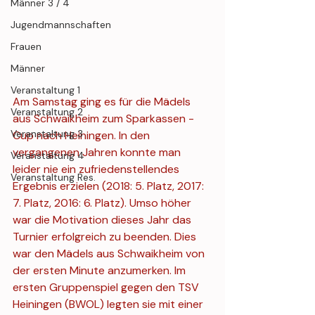
Männer 3 / 4
Jugendmannschaften
Frauen
Männer
Veranstaltung 1
Am Samstag ging es für die Mädels 
Veranstaltung 2
aus Schwaikheim zum Sparkassen - 
Veranstaltung 3
Cup nach Heiningen. In den 
vergangenen Jahren konnte man 
Veranstaltung 4
leider nie ein zufriedenstellendes 
Veranstaltung Res.
Ergebnis erzielen (2018: 5. Platz, 2017: 
7. Platz, 2016: 6. Platz). Umso höher 
war die Motivation dieses Jahr das 
Turnier erfolgreich zu beenden. Dies 
war den Mädels aus Schwaikheim von 
der ersten Minute anzumerken. Im 
ersten Gruppenspiel gegen den TSV 
Heiningen (BWOL) legten sie mit einer 