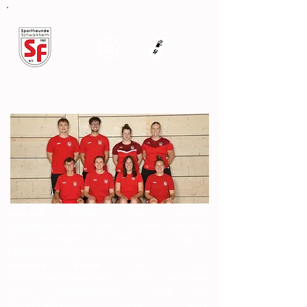
Jugendausschuss
hintere Reihe:
Elias Langejan
(Jugendsprecher), Ben Deckert (Kassier),
Anna Behringer (Geschäftsstelle Jugend),
Lajana Dürr (Jugendsprcherin)
vordere Reihe:
Henrik Soller
(Mannschaftssprecher), Emely Rehberger
(stellv. Jugendleitung), Alicia Dürr
(Schriftführerin), Lissy Häuser