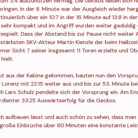
 zum 3:4 auszunutzen vermag. Die Geckos ließen sich h
ringen. In der 8. Minute war der Ausgleich wieder herg
nuierlich über ein 10:7 in der 16. Minute auf 13:8 in der
 sehr kompakt und im Angriff wurden weiter geduldig 
spielt. Dass der Abstand bis zur Pause nicht weiter 
m stärksten SKV-Akteur Martin Kienzle der beim Halbze
imer Sicht 7 seiner insgesamt 11 Toren erzielte und Ob
hielt. 
ut aus der Kabine gekommen, bauten nun den Vorsprung
Lorenz mit 22:15 weiter aus und bis zur 53. Minute be
 Lars Schulz pendelte sich der Vorsprung ein. Am End
rdienter 33:25 Auswärtserfolg für die Geckos.
ich aufbauen lässt und auch schön zu sehen, dass man
 große Einbrüche über 60 Minuten eine konstante Leis