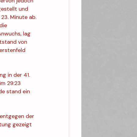
iervon jedoch 
estellt und 
 23. Minute ab. 
die 
Anwuchs, lag 
itstand von 
erstenfeld 
 in der 41. 
im 29:23 
e stand ein 
 entgegen der 
tung gezeigt 