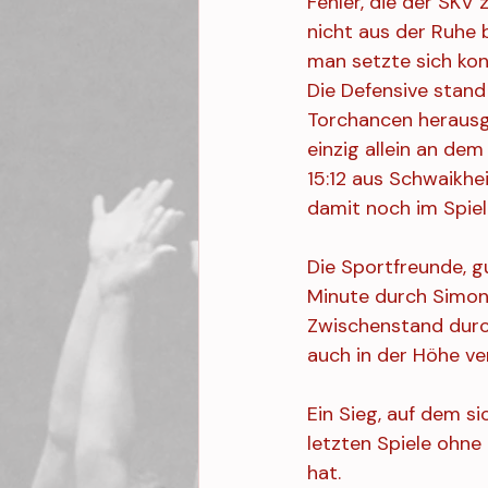
Fehler, die der SKV
nicht aus der Ruhe b
man setzte sich konti
Die Defensive stand
Torchancen herausge
einzig allein an de
15:12 aus Schwaikhe
damit noch im Spiel 
Die Sportfreunde, g
Minute durch Simon 
Zwischenstand durch
auch in der Höhe ve
Ein Sieg, auf dem s
letzten Spiele ohne
hat.