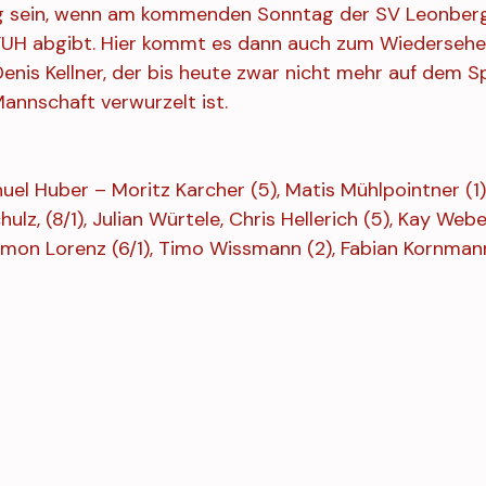
ig sein, wenn am kommenden Sonntag der SV Leonberg
r FUH abgibt. Hier kommt es dann auch zum Wiederseh
nis Kellner, der bis heute zwar nicht mehr auf dem Sp
Mannschaft verwurzelt ist.
nuel Huber – Moritz Karcher (5), Matis Mühlpointner (1),
hulz, (8/1), Julian Würtele, Chris Hellerich (5), Kay Weber
imon Lorenz (6/1), Timo Wissmann (2), Fabian Kornman