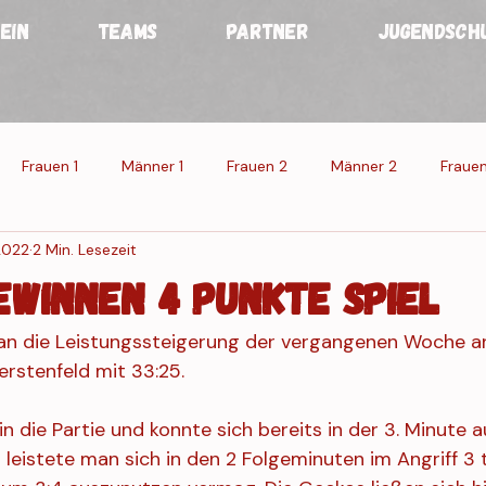
EIN
TEAMS
PARTNER
JUGENDSCH
Frauen 1
Männer 1
Frauen 2
Männer 2
Frauen
 2022
2 Min. Lesezeit
n
Männer
Veranstaltung 1
Veranstaltung 2
Veran
ewinnen 4 Punkte Spiel
an die Leistungssteigerung der vergangenen Woche a
g Res.
rstenfeld mit 33:25. 
in die Partie und konnte sich bereits in der 3. Minute au
 leistete man sich in den 2 Folgeminuten im Angriff 3 