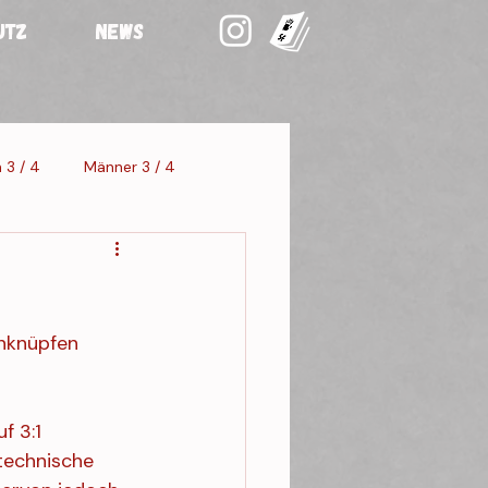
UTZ
NEWS
 3 / 4
Männer 3 / 4
staltung 3
nknüpfen 
f 3:1 
technische 