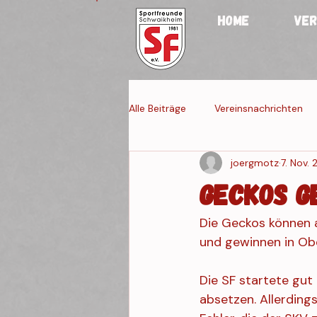
HOME
VER
Alle Beiträge
Vereinsnachrichten
joergmotz
7. Nov.
Jugendmannschaften
Fraue
Geckos g
Die Geckos können 
Veranstaltung 4
Veranstaltun
und gewinnen in Obe
Die SF startete gut 
absetzen. Allerdings