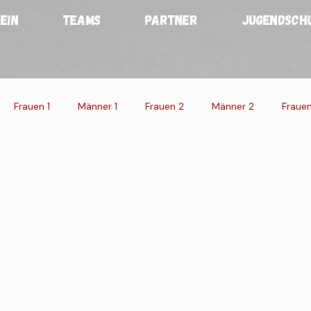
EIN
TEAMS
PARTNER
JUGENDSCH
Frauen 1
Männer 1
Frauen 2
Männer 2
Frauen
n
Männer
Veranstaltung 1
Veranstaltung 2
Veran
s.
g Res.