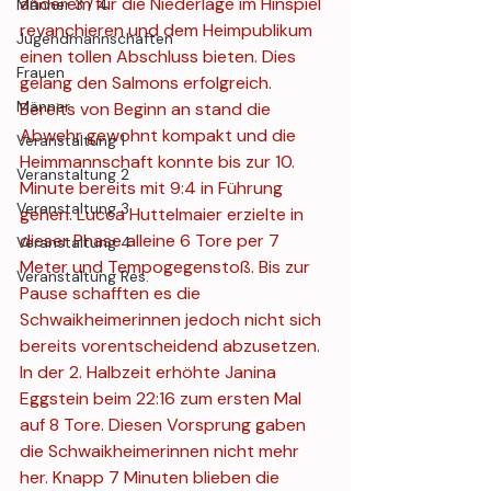
anderem für die Niederlage im Hinspiel 
Männer 3 / 4
revanchieren und dem Heimpublikum 
Jugendmannschaften
einen tollen Abschluss bieten. Dies 
Frauen
gelang den Salmons erfolgreich. 
Männer
Bereits von Beginn an stand die 
Abwehr gewohnt kompakt und die 
Veranstaltung 1
Heimmannschaft konnte bis zur 10. 
Veranstaltung 2
Minute bereits mit 9:4 in Führung 
Veranstaltung 3
gehen. Lucca Huttelmaier erzielte in 
dieser Phase alleine 6 Tore per 7 
Veranstaltung 4
Meter und Tempogegenstoß. Bis zur 
Veranstaltung Res.
Pause schafften es die 
Schwaikheimerinnen jedoch nicht sich 
bereits vorentscheidend abzusetzen. 
In der 2. Halbzeit erhöhte Janina 
Eggstein beim 22:16 zum ersten Mal 
auf 8 Tore. Diesen Vorsprung gaben 
die Schwaikheimerinnen nicht mehr 
her. Knapp 7 Minuten blieben die 