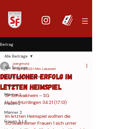
Beitrag
Alle Beiträge
joergmotz
Alle Beiträge
11. Apr. 2023
1 Min. Lesezeit
Deutlicher Erfolg im
Vereinsnachrichten
letzten Heimspiel
Frauen 1
Männer 1
SF Schwaikheim – SG 
Hofen/Hüttlingen 34:21 (17:13)
Frauen 2
Männer 2
Im letzten Heimspiel wollten die 
Frauen 3 / 4
Schwaikheimer Frauen 1 sich unter 