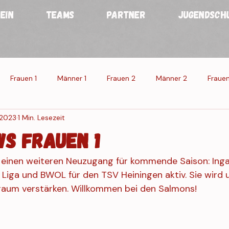
EIN
TEAMS
PARTNER
JUGENDSCH
Frauen 1
Männer 1
Frauen 2
Männer 2
Frauen
. 2023
1 Min. Lesezeit
n
Männer
Veranstaltung 1
Veranstaltung 2
Veran
S Frauen 1
 einen weiteren Neuzugang für kommende Saison: Inga 
g Res.
. Liga und BWOL für den TSV Heiningen aktiv. Sie wird u
kraum verstärken. Willkommen bei den Salmons!