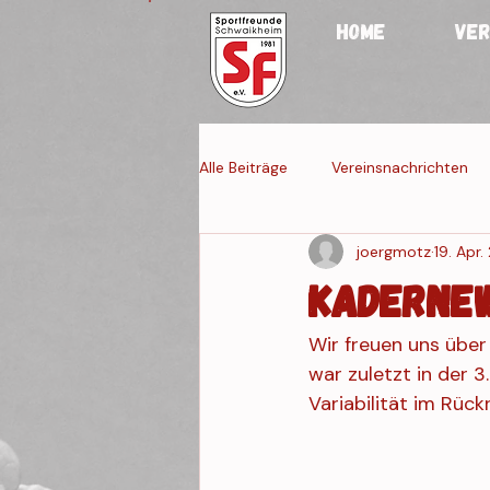
HOME
VER
Alle Beiträge
Vereinsnachrichten
joergmotz
19. Apr
Jugendmannschaften
Fraue
KADERNEW
Wir freuen uns über
Veranstaltung 4
Veranstaltun
war zuletzt in der 3
Variabilität im Rüc