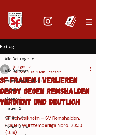
Beitrag
Alle Beiträge
joergmotz
Alle Beiträge
24. Feb. 2019
2 Min. Lesezeit
SF Frauen 1 verlieren
Vereinsnachrichten
Derby gegen Remshalden
Frauen 1
Männer 1
verdient und deutlich
Frauen 2
Männer 2
SF Schwaikheim – SV Remshalden, 
Frauen Württemberliga Nord, 23:33 
Frauen 3 / 4
(9:18)