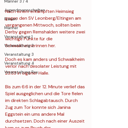
Männer 3 / 4
Jugendmannschaften
Nach einem erkämpften Heimsieg 
gegen den SV Leonberg/Eltingen am 
Frauen
vergangenen Mittwoch, sollten beim 
Männer
Derby gegen Remshalden weitere zwei 
Veranstaltung 1
wichtige Punkte für die 
Schwaikheimerinnen her. 
Veranstaltung 2
Veranstaltung 3
Doch es kam anders und Schwaikheim 
Veranstaltung 4
verlor nach desolater Leistung mit 
Veranstaltung Res.
23:33 in eigener Halle.
Bis zum 6:6 in der 12. Minute verlief das 
Spiel ausgeglichen und die Tore fielen 
im direkten Schlagabtausch. Durch 
Zug zum Tor konnte sich Janina 
Eggstein ein ums andere Mal 
durchsetzen. Doch nach einer Auszeit 
kam es zum Bruch der 