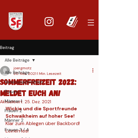
Beitrag
Alle Beiträge
joergmotz
Alle Beiträge
30. Nov. 2021
1 Min. Lesezeit
Sommerfreizeit 2022:
Vereinsnachrichten
Meldet euch an!
Frauen 1
Männer 1
Aktualisiert:
25. Dez. 2021
Wickie und die Sportfreunde 
Frauen 2
Schwaikheim auf hoher See!
Männer 2
Klar zum Ablegen über Backbord! 
Frauen 3 / 4
Leinen los! 