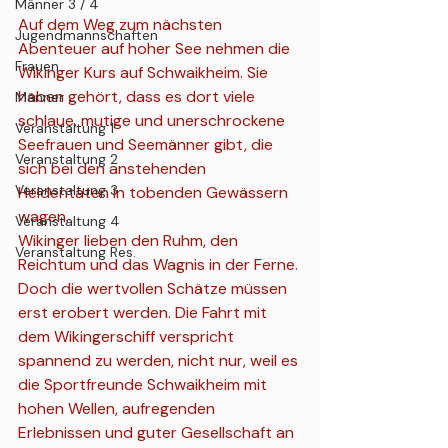
Männer 3 / 4
Auf dem Weg zum nächsten 
Jugendmannschaften
Abenteuer auf hoher See nehmen die 
Frauen
Wikinger Kurs auf Schwaikheim. Sie 
haben gehört, dass es dort viele 
Männer
schlaue, mutige und unerschrockene 
Veranstaltung 1
Seefrauen und Seemänner gibt, die 
Veranstaltung 2
sich bei den anstehenden 
Veranstaltung 3
Heldentaten in tobenden Gewässern 
wagen.
Veranstaltung 4
Wikinger lieben den Ruhm, den 
Veranstaltung Res.
Reichtum und das Wagnis in der Ferne. 
Doch die wertvollen Schätze müssen 
erst erobert werden. Die Fahrt mit 
dem Wikingerschiff verspricht 
spannend zu werden, nicht nur, weil es 
die Sportfreunde Schwaikheim mit 
hohen Wellen, aufregenden 
Erlebnissen und guter Gesellschaft an 