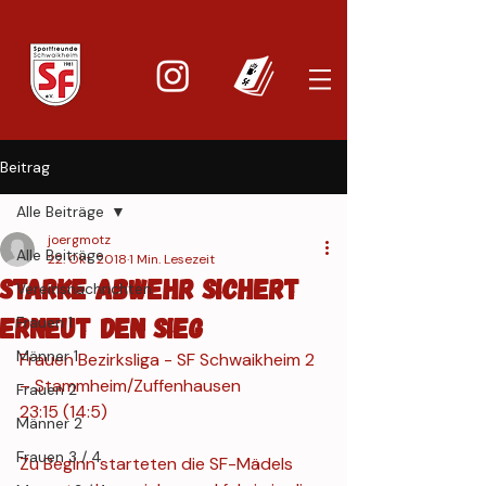
Beitrag
Alle Beiträge
joergmotz
Alle Beiträge
22. Okt. 2018
1 Min. Lesezeit
Starke Abwehr sichert
Vereinsnachrichten
erneut den Sieg
Frauen 1
Männer 1
Frauen Bezirksliga - SF Schwaikheim 2 
– Stammheim/Zuffenhausen		
Frauen 2
23:15 (14:5)
Männer 2
Frauen 3 / 4
Zu Beginn starteten die SF-Mädels 