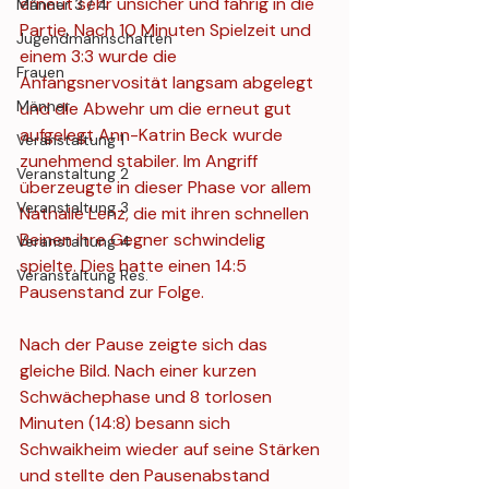
erneut sehr unsicher und fahrig in die 
Männer 3 / 4
Partie. Nach 10 Minuten Spielzeit und 
Jugendmannschaften
einem 3:3 wurde die 
Frauen
Anfangsnervosität langsam abgelegt 
Männer
und die Abwehr um die erneut gut 
aufgelegt Ann-Katrin Beck wurde 
Veranstaltung 1
zunehmend stabiler. Im Angriff 
Veranstaltung 2
überzeugte in dieser Phase vor allem 
Veranstaltung 3
Nathalie Lenz, die mit ihren schnellen 
Beinen ihre Gegner schwindelig 
Veranstaltung 4
spielte. Dies hatte einen 14:5 
Veranstaltung Res.
Pausenstand zur Folge. 
Nach der Pause zeigte sich das 
gleiche Bild. Nach einer kurzen 
Schwächephase und 8 torlosen 
Minuten (14:8) besann sich 
Schwaikheim wieder auf seine Stärken 
und stellte den Pausenabstand 