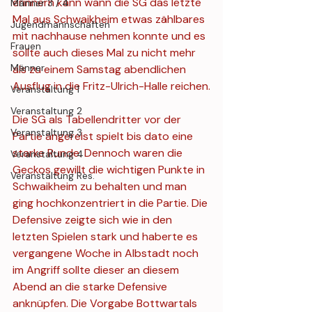
erinnern kann wann die SG das letzte 
Männer 3 / 4
Mal aus Schwaikheim etwas zählbares 
Jugendmannschaften
mit nachhause nehmen konnte und es 
Frauen
sollte auch dieses Mal zu nicht mehr 
Männer
als zu einem Samstag abendlichen 
Ausflug in die Fritz-Ulrich-Halle reichen.
Veranstaltung 1
Veranstaltung 2
Die SG als Tabellendritter vor der 
Veranstaltung 3
Partie angereist spielt bis dato eine 
starke Runde. Dennoch waren die 
Veranstaltung 4
Geckos gewillt die wichtigen Punkte in 
Veranstaltung Res.
Schwaikheim zu behalten und man 
ging hochkonzentriert in die Partie. Die 
Defensive zeigte sich wie in den 
letzten Spielen stark und haberte es 
vergangene Woche in Albstadt noch 
im Angriff sollte dieser an diesem 
Abend an die starke Defensive 
anknüpfen. Die Vorgabe Bottwartals 