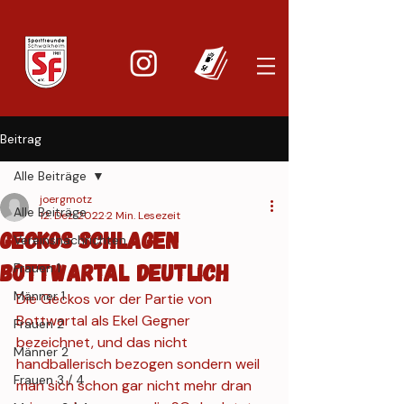
Beitrag
Alle Beiträge
joergmotz
Alle Beiträge
12. Dez. 2022
2 Min. Lesezeit
Geckos schlagen
Vereinsnachrichten
Bottwartal deutlich
Frauen 1
Männer 1
Die Geckos vor der Partie von 
Bottwartal als Ekel Gegner 
Frauen 2
bezeichnet, und das nicht 
Männer 2
handballerisch bezogen sondern weil 
Frauen 3 / 4
man sich schon gar nicht mehr dran 