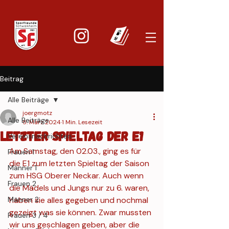
Beitrag
Alle Beiträge
joergmotz
Alle Beiträge
5. März 2024
1 Min. Lesezeit
Letzter Spieltag der E1
Vereinsnachrichten
Am Samstag, den 02.03., ging es für 
Frauen 1
die E1 zum letzten Spieltag der Saison 
Männer 1
zum HSG Oberer Neckar. Auch wenn 
Frauen 2
die Mädels und Jungs nur zu 6. waren, 
Männer 2
haben sie alles gegeben und nochmal 
gezeigt was sie können. Zwar mussten 
Frauen 3 / 4
wir uns geschlagen geben, aber die 