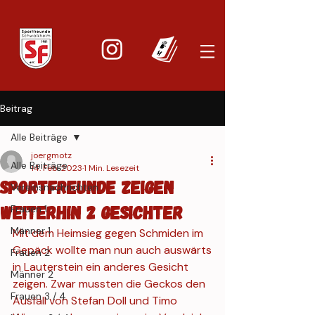
Beitrag
Alle Beiträge
joergmotz
Alle Beiträge
14. Feb. 2023
1 Min. Lesezeit
Sportfreunde zeigen
Vereinsnachrichten
weiterhin 2 Gesichter
Frauen 1
Männer 1
Mit dem Heimsieg gegen Schmiden im 
Gepäck wollte man nun auch auswärts
Frauen 2
in Lauterstein ein anderes Gesicht 
Männer 2
zeigen. Zwar mussten die Geckos den 
Frauen 3 / 4
Ausfall von Stefan Doll und Timo 