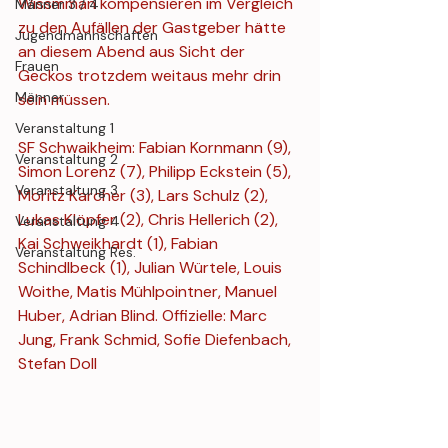
Wissmman kompensieren im Vergleich 
Männer 3 / 4
zu den Aufällen der Gastgeber hätte 
Jugendmannschaften
an diesem Abend aus Sicht der 
Frauen
Geckos trotzdem weitaus mehr drin 
Männer
sein müssen.
Veranstaltung 1
SF Schwaikheim: Fabian Kornmann (9), 
Veranstaltung 2
Simon Lorenz (7), Philipp Eckstein (5), 
Veranstaltung 3
Moritz Karcher (3), Lars Schulz (2), 
Lukas Klöpfer (2), Chris Hellerich (2), 
Veranstaltung 4
Kai Schweikhardt (1), Fabian 
Veranstaltung Res.
Schindlbeck (1), Julian Würtele, Louis 
Woithe, Matis Mühlpointner, Manuel 
Huber, Adrian Blind. Offizielle: Marc 
Jung, Frank Schmid, Sofie Diefenbach, 
Stefan Doll