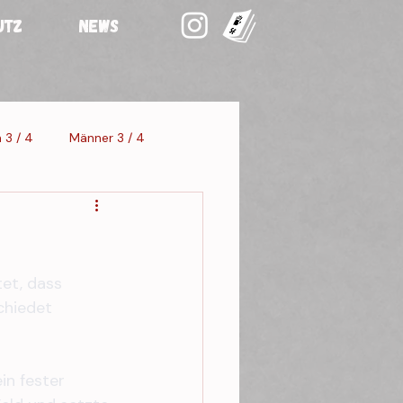
UTZ
NEWS
 3 / 4
Männer 3 / 4
staltung 3
et, dass 
chiedet 
in fester 