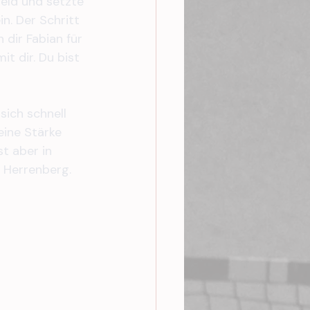
Feld und setzte 
n. Der Schritt 
 dir Fabian für 
t dir. Du bist 
ich schnell 
eine Stärke 
t aber in 
 Herrenberg. 