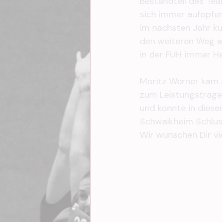
Bestandteil des Tea
sich immer aufopfer
im nächsten Jahr kür
den weiteren Weg all
in der FUH immer He
Moritz Werner kam 
zum Leistungsträger
und konnte in dieser
Schwaikheim Schluss
Wir wünschen Dir vie