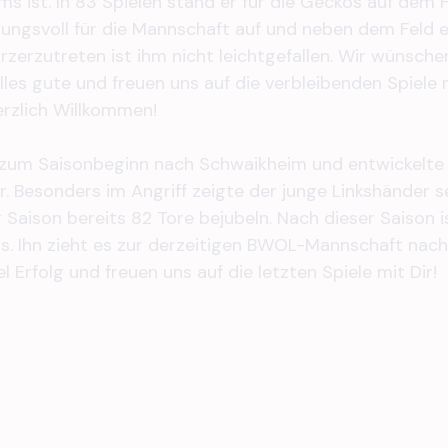
ms ist. In 83 Spielen stand er für die Geckos auf dem 
ungsvoll für die Mannschaft auf und neben dem Feld ei
zerzutreten ist ihm nicht leichtgefallen. Wir wünschen
es gute und freuen uns auf die verbleibenden Spiele mi
rzlich Willkommen!
zum Saisonbeginn nach Schwaikheim und entwickelte s
. Besonders im Angriff zeigte der junge Linkshänder s
 Saison bereits 82 Tore bejubeln. Nach dieser Saison is
. Ihn zieht es zur derzeitigen BWOL-Mannschaft nach
l Erfolg und freuen uns auf die letzten Spiele mit Dir!