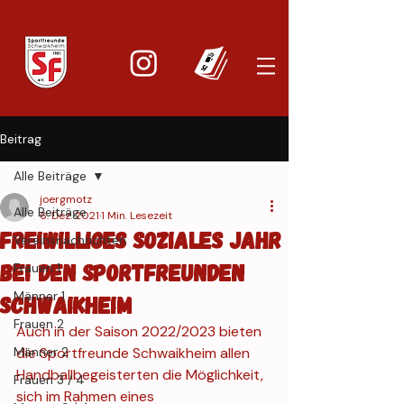
Beitrag
Alle Beiträge
joergmotz
Alle Beiträge
6. Dez. 2021
1 Min. Lesezeit
Freiwilliges soziales Jahr
Vereinsnachrichten
bei den Sportfreunden
Frauen 1
Männer 1
Schwaikheim
Frauen 2
Auch in der Saison 2022/2023 bieten 
Männer 2
die Sportfreunde Schwaikheim allen 
Handballbegeisterten die Möglichkeit, 
Frauen 3 / 4
sich im Rahmen eines 