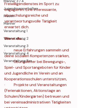
Männer 3 / 4
Freiwilligendienstes im Sport zu 
Jugendmannschaften
engagieren. Eine interessante, 
abwechslungsreiche und 
Frauen
verantwortungsvolle Tätigkeit 
Männer
erwartet dich. 
Veranstaltung 1
Wenn du… 
Veranstaltung 2
Veranstaltung 3
·         neue Erfahrungen sammeln und 
Veranstaltung 4
deine sozialen Kompetenzen stärken, 
Veranstaltung Res.
·         Übungsleiter bei Bewegungs-, 
Spiel- und Sportangeboten für Kinder 
und Jugendliche im Verein und an 
Kooperationsschulen unterstützen, 
·         Projekte und Veranstaltungen 
(Ferienaktionen, Aktionstage an 
Schulen/Kindergärten) betreuen und 
bei vereinsadministrativen Tätigkeiten 
unterstützen, 