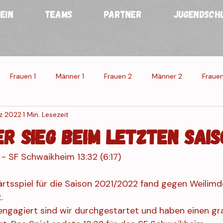
EIN
TEAMS
PARTNER
JUGENDSCH
Frauen 1
Männer 1
Frauen 2
Männer 2
Frauen
z 2022
1 Min. Lesezeit
n
Männer
Veranstaltung 1
Veranstaltung 2
Veran
er Sieg beim letzten Sais
 - SF Schwaikheim 13:32 (6:17)
g Res.
rtsspiel für die Saison 2021/2022 fand gegen Weilim
.
ngagiert sind wir durchgestartet und haben einen gr