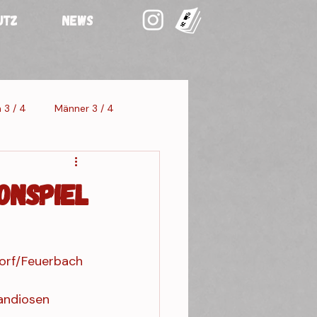
UTZ
NEWS
 3 / 4
Männer 3 / 4
staltung 3
onspiel
dorf/Feuerbach 
andiosen 