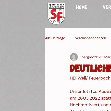
HOME
VER
Alle Beiträge
Vereinsnachrichten
joergmotz
28. Mär
Jugendmannschaften
Fraue
Deutlich
HBI Weil/ Feuerbach
Veranstaltung 4
Veranstaltun
Unser letztes Auswä
am 26.03.2022 statt
Hochmotiviert und e