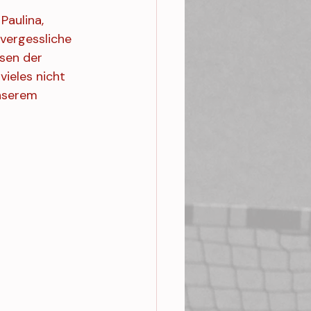
Paulina, 
nvergessliche 
sen der 
ieles nicht 
unserem 