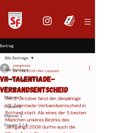
Beitrag
Alle Beiträge
joergmotz
Alle Beiträge
24. Okt. 2019
1 Min. Lesezeit
VR-Talentiade-
Vereinsnachrichten
Verbandsentscheid
Frauen 1
Männer 1
Am 3. Oktober fand der diesjährige 
VR-Talentiade-Verbandsentscheid in 
Frauen 2
Rottweil statt. Als eines der 5 besten 
Männer 2
Mädchen unseres Bezirks des 
Frauen 3 / 4
Jahrgangs 2008 durfte auch die 