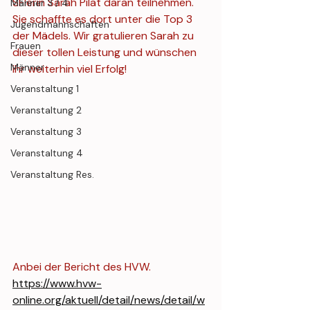
SFlerin Sarah Pilat daran teilnehmen. 
Männer 3 / 4
Sie schaffte es dort unter die Top 3 
Jugendmannschaften
der Mädels. Wir gratulieren Sarah zu 
Frauen
dieser tollen Leistung und wünschen 
Männer
ihr weiterhin viel Erfolg!
Veranstaltung 1
Veranstaltung 2
Veranstaltung 3
Veranstaltung 4
Veranstaltung Res.
Anbei der Bericht des HVW.
https://www.hvw-
online.org/aktuell/detail/news/detail/w